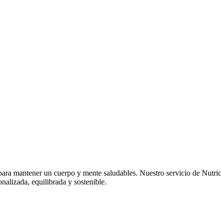
Nutrición
Home
>
Nutrición
ra mantener un cuerpo y mente saludables. Nuestro servicio de Nutrició
onalizada, equilibrada y sostenible.